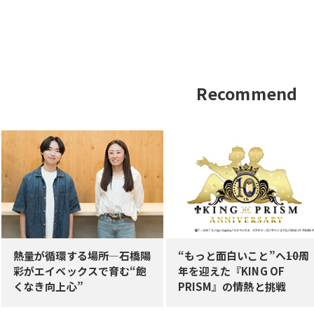
Recommend
熱量が循環する場所—石橋陽
“もっと面白いこと”へ――10周
彩がエイベックスで育む“飽
年を迎えた『KING OF
くなき向上心”
PRISM』の情熱と挑戦