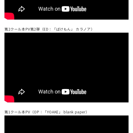
第2クール本PV第2弾（ED：「ばけもん」 カラノア）
第1クール本PV（OP：「YOAKE」 blank paper）