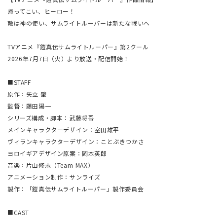
帰ってこい、ヒーロー！
敵は神の使い、サムライトルーパーは新たな戦いへ
TVアニメ『鎧真伝サムライトルーパー』第2クール
2026年7月7日（火）より放送・配信開始！
■STAFF
原作：矢立 肇
監督：藤田陽一
シリーズ構成・脚本：武藤将吾
メインキャラクターデザイン：室田雄平
ヴィランキャラクターデザイン：ことぶきつかさ
ヨロイギアデザイン原案：岡本英郎
音楽：片山修志（Team-MAX）
アニメーション制作：サンライズ
製作：「鎧真伝サムライトルーパー」製作委員会
■CAST