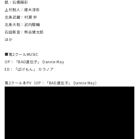
凱：石橋陽彩
上杉魁人：榎木淳弥
北条武蔵：村瀬 歩
北条大和：武内駿輔
石田紫音：熊谷健太郎
ほか
■第2クールMUSIC
OP：「BAD遺伝子」 Dannie May
ED：「ばけもん」 カラノア
第2クール本PV（OP：「BAD遺伝子」 Dannie May）