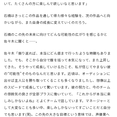
いて、たくさんの方に楽しんで欲しいなと思います」
石橋はきっとこの作品を通して得た様々な経験を、次の作品へと向
かいながら、また自身の成長に変えていくのだろう。
石橋のこの先の未来に向けてどんな可能性の広がりを感じるかと
佐々木に聞くと——。
佐々木「振り返れば、本当にどん底まで行ったような時期もありま
した。でも、そこから自分で腹を括って本気になって、また上昇し
てきた。そうやって成長していける力こそ、私が信じてやまない彼
の“可能性”そのものなんだと思います。近頃は、オーディションに
出せば主人公を勝ち取ってくることも多くなりましたし、想像以上
のスピードで成長していて驚いています。彼の努力と、今のチーム
の雰囲気の良さが全部プラスに働いていて、『これからが本当に楽
しみしかないよね』とよくチームで話しています。マネージャーと
して大変なことも多い中、楽しみしかないってすごいことだと自分
でも思います(笑)。この先の大きな目標という意味では、声優業へ