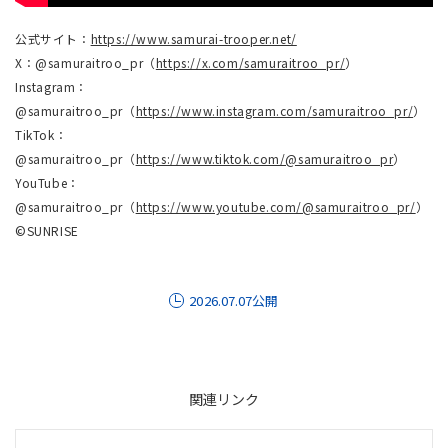
公式サイト：
https://www.samurai-trooper.net/
X：@samuraitroo_pr（
https://x.com/samuraitroo_pr/
）
Instagram：
@samuraitroo_pr（
https://www.instagram.com/samuraitroo_pr/
）
TikTok：
@samuraitroo_pr（
https://www.tiktok.com/@samuraitroo_pr
）
YouTube：
@samuraitroo_pr（
https://www.youtube.com/@samuraitroo_pr/
）
©SUNRISE
2026.07.07公開
関連リンク