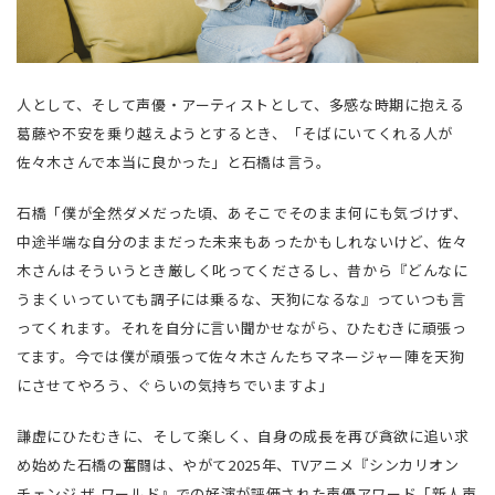
人として、そして声優・アーティストとして、多感な時期に抱える
葛藤や不安を乗り越えようとするとき、「そばにいてくれる人が
佐々木さんで本当に良かった」と石橋は言う。
石橋「僕が全然ダメだった頃、あそこでそのまま何にも気づけず、
中途半端な自分のままだった未来もあったかもしれないけど、佐々
木さんはそういうとき厳しく叱ってくださるし、昔から『どんなに
うまくいっていても調子には乗るな、天狗になるな』っていつも言
ってくれます。それを自分に言い聞かせながら、ひたむきに頑張っ
てます。今では僕が頑張って佐々木さんたちマネージャー陣を天狗
にさせてやろう、ぐらいの気持ちでいますよ」
謙虚にひたむきに、そして楽しく、自身の成長を再び貪欲に追い求
め始めた石橋の奮闘は、やがて2025年、TVアニメ『シンカリオン
チェンジ ザ ワールド』での好演が評価された声優アワード「新人声