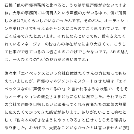
石橋「他の声優事務所と比べると、うちは所属声優が少ないですよ
ね。大手の事務所には何百人という声優の方がいる中で、僕が所属
した頃は7人くらいしかいなかったんです。そのぶん、オーディショ
ンを受けさせてもらえるチャンスにはものすごく恵まれていて、す
ごく成長できたと思います。それになんといっても、僕を支えてく
れているマネージャーの皆さんの存在がなにより大きくて、こうし
て仕事ができているのは皆さんのおかげでしかないです。APIの魅力
は、一人ひとりの“人”の魅力だと思いますね」
佐々木「エイベックスという会社自体はたくさんの方に知ってもら
えていましたが、声優のマネジメントをスタートさせた頃は『エイ
ベックスなのに声優やってるの?』と言われるような状態で、そもそ
もオーディションの機会さえまともにない状況でした。それでもこ
の会社で声優を目指したいと頑張ってくれる役者たちの本気の熱量
に応えたくて走ってきた感覚があります。ありがたいことに会社と
して『佐々木の好きなようにやってみろ』と任せてもらえる環境も
ありました。おかげで、大変なことがなかったとは言いませんが(笑)