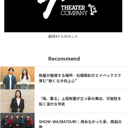
劇団4ドル50セント
Recommend
熱量が循環する場所—石橋陽彩がエイベックスで
育む“飽くなき向上心”
『風、薫る』上坂樹里が立つ夢の舞台、可能性を
拓く温かな伴走
SHOW-WA/MATSURI：諦めなかった夢、再起の
歌