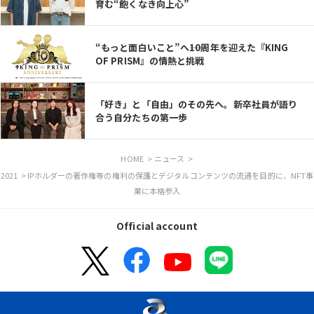
育む“飽くなき向上心”
“もっと面白いこと”へ――10周年を迎えた『KING
OF PRISM』の情熱と挑戦
「好き」と「自由」のその先へ。新卒社員が語り
合う自分たちの第一歩
HOME
>
ニュース
>
2021
> IPホルダーの著作権等の権利の保護とデジタルコンテンツの流通を目的に、NFT事
業に本格参入
Official account