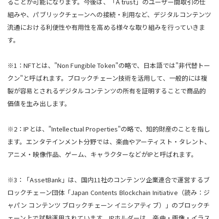
ることが可能になります。今後は、「A trust」のユーザー間取引の仕
組みや、パブリックチェーンへの接続・利用など、デジタルコンテンツ
流通における利便性や有用性を高める様々な取り組みを行っていきま
す。
※1：NFTとは、"Non Fungible Token"の略で、日本語では"非代替トー
クン"と呼ばれます。ブロックチェーン技術を活用して、一般的には複
製が容易とされるデジタルコンテンツの所有を証明することで商品的
価値を生み出します。
※2：IPとは、"Intellectual Properties"の略で、知的財産のことを指し
ます。エンタテインメント分野では、楽曲やアーティスト・タレント、
アニメ・映像作品、ゲーム、キャラクターなどがIPと呼ばれます。
※3：「AssetBank」は、国内11社のコンテンツ企業連合で運営するブ
ロックチェーン団体「Japan Contents Blockchain Initiative（読み：ジ
ャパン コンテンツ ブロックチェーン イニシアティブ）」のブロックチ
ェーン上で試験運用されています。IPホルダーは、楽曲・画像・イラス