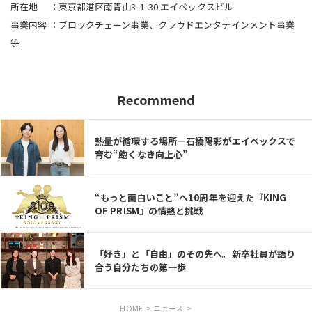
所在地 ：東京都港区南青山3-1-30 エイベックスビル
事業内容 ：ブロックチェーン事業、クラウドエンタテインメント事業
等
Recommend
熱量が循環する場所—石橋陽彩がエイベックスで
育む“飽くなき向上心”
“もっと面白いこと”へ――10周年を迎えた『KING
OF PRISM』の情熱と挑戦
「好き」と「自由」のその先へ。新卒社員が語り
合う自分たちの第一歩
HOME
>
ニュース
>