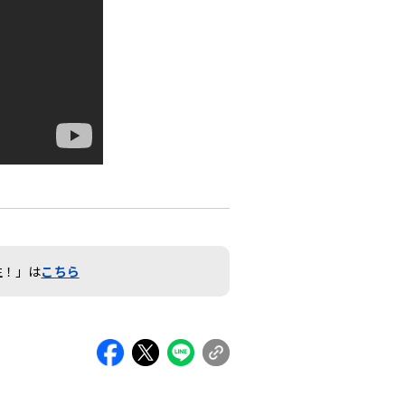
生！」は
こちら