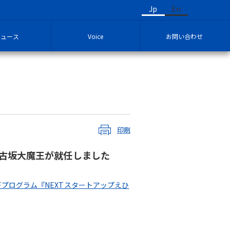
Jp
En
ニュース
Voice
お問い合わせ
印刷
、古坂大魔王が就任しました
GFプログラム『NEXTスタートアップえひ