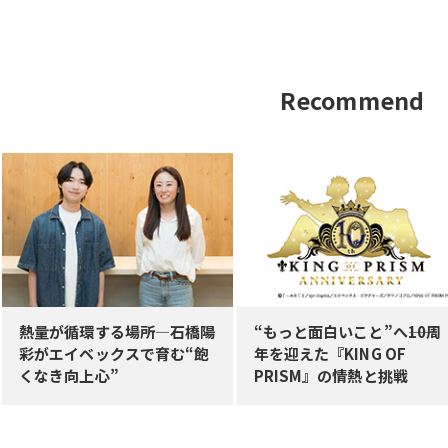
Recommend
熱量が循環する場所—石橋陽
“もっと面白いこと”へ――10周
彩がエイベックスで育む“飽
年を迎えた『KING OF
くなき向上心”
PRISM』の情熱と挑戦