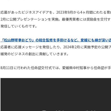
応募があったビジネスアイデアを、2023年9月から4ヶ月間にわたる育
2月に公開プレゼンテーションを実施。最優秀賞者には奨励金を交付
発信していくものです。
「松山野球拳おどり」の総合監修を手掛けるなど、愛媛にも縁が深い
応募者に応援メッセージを発信したり、2024年2月に実施予定の公開
媛発のビジネスの創出に貢献していきます。
8月11日に行われた
任命証交付式では、
愛媛県中村知事から任命証が